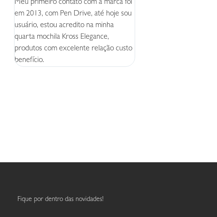
Meu primeiro contato com a marca foi
Produtos excelentes e cust
em 2013, com Pen Drive, até hoje sou
seja, consegue entregar p
usuário, estou acredito na minha
acessível e muita qualidade
quarta mochila Kross Elegance,
pena!
produtos com excelente relação custo
benefício.
Fique por dentro das novidades!