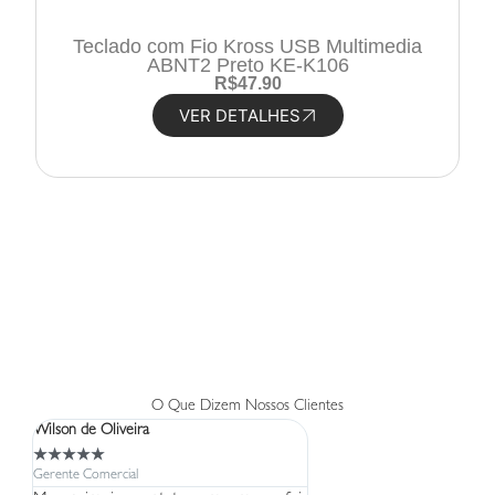
Teclado com Fio Kross USB Multimedia
ABNT2 Preto KE-K106
R
$
47.90
VER DETALHES
O Que Dizem Nossos Clientes
Wilson de Oliveira
Lucia
★
★
★
★
★
★
★
★
★
★
Gerente Comercial
Gerente Comercial