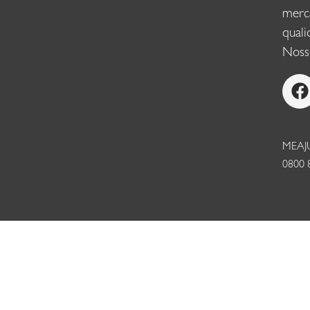
merc
qual
Nosso
MEAJ
0800 