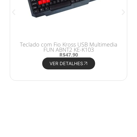
Teclado com Fio Kross USB Multimedia
FUN ABNT2 KE-K103
R
$
47.90
VER DETALHES