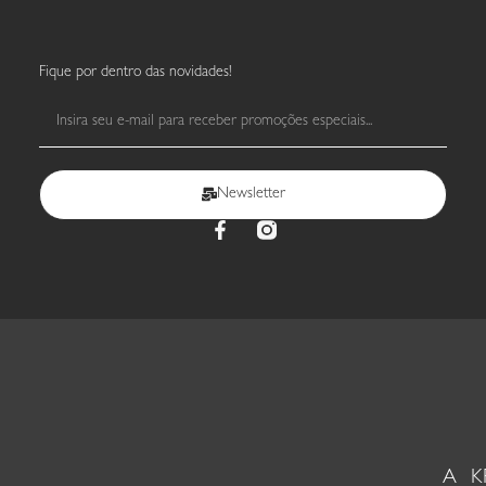
Fique por dentro das novidades!
Newsletter
A KR