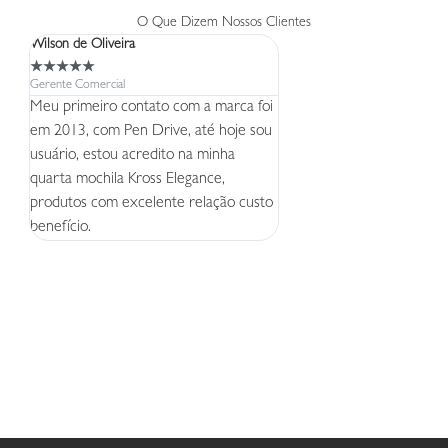
O Que Dizem Nossos Clientes
Wilson de Oliveira
Lucia
★
★
★
★
★
★
★
★
★
★
Gerente Comercial
Gerente Comercial
Meu primeiro contato com a marca foi
Produtos excelentes e cust
em 2013, com Pen Drive, até hoje sou
seja, consegue entregar p
usuário, estou acredito na minha
acessível e muita qualidade
quarta mochila Kross Elegance,
pena!
produtos com excelente relação custo
benefício.