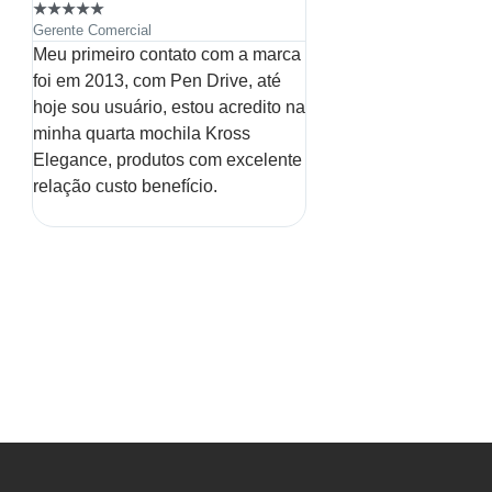
★
★
★
★
★
★
★
★
★
★
Gerente Comercial
Gerente Comercial
Meu primeiro contato com a marca
Produtos excelentes e c
foi em 2013, com Pen Drive, até
ou seja, consegue entr
hoje sou usuário, estou acredito na
acessível e muita quali
minha quarta mochila Kross
a pena!
Elegance, produtos com excelente
relação custo benefício.