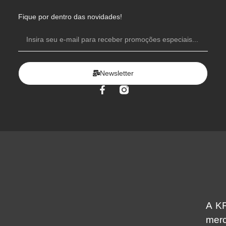
Fique por dentro das novidades!
Newsletter
A KR
mer