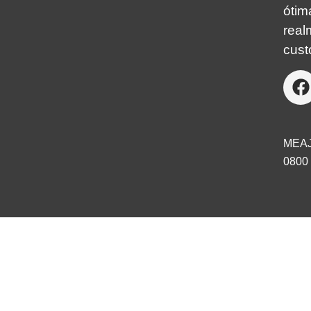
óti
real
cust
MEA
0800