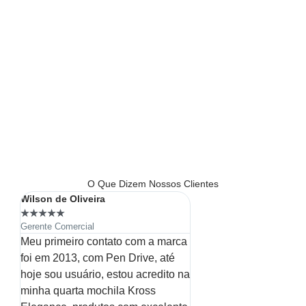
O Que Dizem Nossos Clientes
Wilson de Oliveira
Lucia
★
★
★
★
★
★
★
★
★
★
Gerente Comercial
Gerente Comercial
Meu primeiro contato com a marca
Produtos excelentes e c
foi em 2013, com Pen Drive, até
ou seja, consegue entr
hoje sou usuário, estou acredito na
acessível e muita quali
minha quarta mochila Kross
a pena!