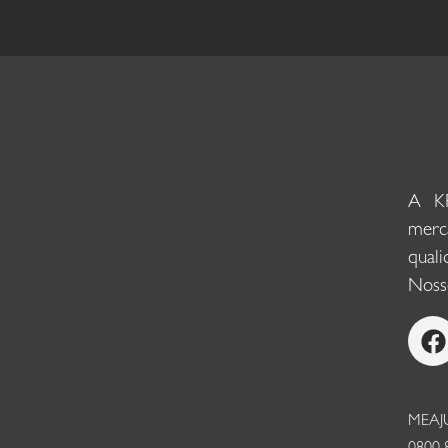
A KR
merc
qual
Nosso
MEAJ