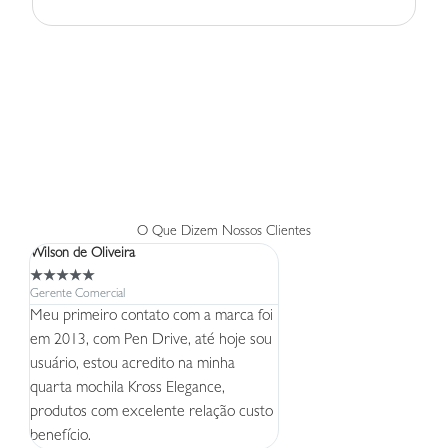
O Que Dizem Nossos Clientes
Wilson de Oliveira
Lucia
★
★
★
★
★
★
★
★
★
★
Gerente Comercial
Gerente Comercial
Meu primeiro contato com a marca foi
Produtos excelentes e cust
em 2013, com Pen Drive, até hoje sou
seja, consegue entregar p
usuário, estou acredito na minha
acessível e muita qualidade
quarta mochila Kross Elegance,
pena!
produtos com excelente relação custo
benefício.