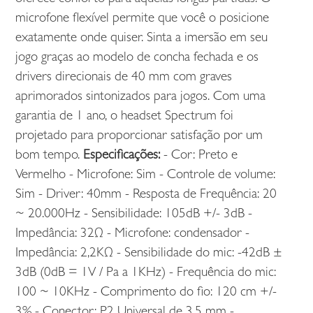
microfone flexível permite que você o posicione
exatamente onde quiser. Sinta a imersão em seu
jogo graças ao modelo de concha fechada e os
drivers direcionais de 40 mm com graves
aprimorados sintonizados para jogos. Com uma
garantia de 1 ano, o headset Spectrum foi
projetado para proporcionar satisfação por um
bom tempo.
Especificações:
- Cor: Preto e
Vermelho - Microfone: Sim - Controle de volume:
Sim - Driver: 40mm - Resposta de Frequência: 20
~ 20.000Hz - Sensibilidade: 105dB +/- 3dB -
Impedância: 32Ω - Microfone: condensador -
Impedância: 2,2KΩ - Sensibilidade do mic: -42dB ±
3dB (0dB = 1V / Pa a 1KHz) - Frequência do mic:
100 ~ 10KHz - Comprimento do fio: 120 cm +/-
3% - Conector: P2 Universal de 3,5 mm -