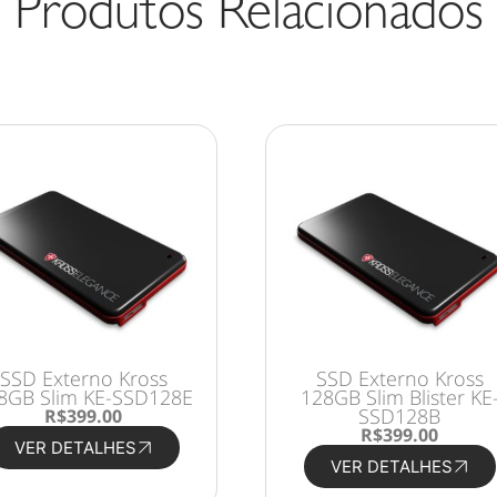
Produtos Relacionados
SSD Externo Kross
Kit Teclado e Mouse s
28GB Slim Blister KE-
Fio Kross Vermelho e
SSD128B
Preto KE-KM553V1
R
$
399.00
R
$
97.90
VER DETALHES
VER DETALHES