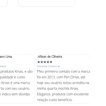
iano Lima
Wilson de Oliveira
Lucia
★
★
★
★
★
★
★
★
★
essos
Gerente Comercial
Gerente C
s produtos Kross, e são
Meu primeiro contato com a marca
Produtos
 qualidade e custo
foi em 2013, com Pen Drive, até
ou seja,
A Kross é uma marca
hoje sou usuário, estou acredito na
acessíve
ta com seu usuário.
minha quarta mochila Kross
pena!
 e indico sem dúvidas
Elegance, produtos com excelente
relação custo benefício.