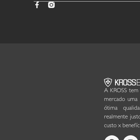
A KROSS tem a
mercado uma l
ótima quali
realmente just
custo x benefíc