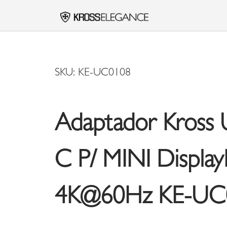
SKU: KE-UC0108
Adaptador Kross 
C P/ MINI Display
4K@60Hz KE-UC