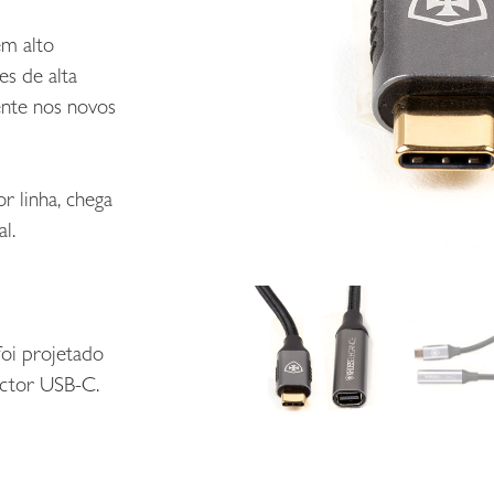
m alto
s de alta
ente nos novos
 linha, chega
l.
foi projetado
ctor USB-C.