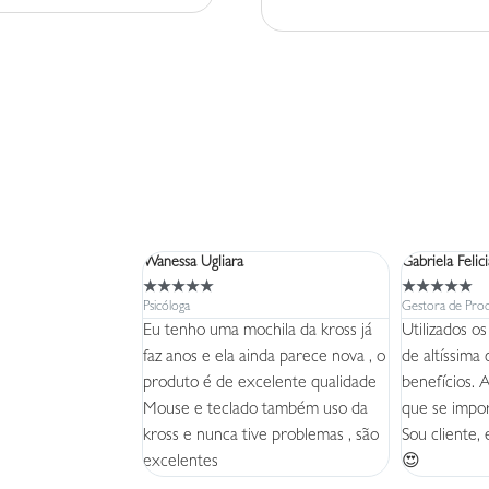
Wanessa Ugliara
Gabriela Felic
★
★
★
★
★
★
★
★
★
★
Psicóloga
Gestora de Proc
 em 2020, comprei
Eu tenho uma mochila da kross já
Utilizados o
mesma época, viajo
faz anos e ela ainda parece nova , o
de altíssima
 sempre comigo,
produto é de excelente qualidade
benefícios. 
e muito uso e
Mouse e teclado também uso da
que se impor
a! A qualidade é
kross e nunca tive problemas , são
Sou cliente,
elo preço.
excelentes
😍