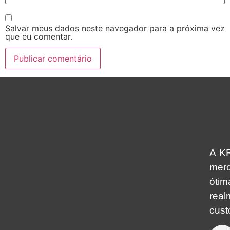
Salvar meus dados neste navegador para a próxima vez
que eu comentar.
A KR
mer
óti
real
cust