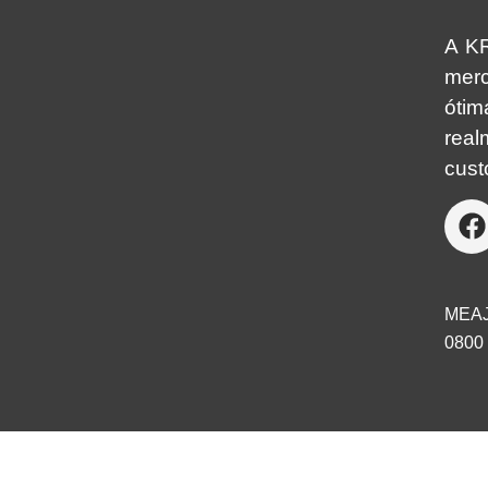
A KR
mer
óti
real
cust
MEA
0800